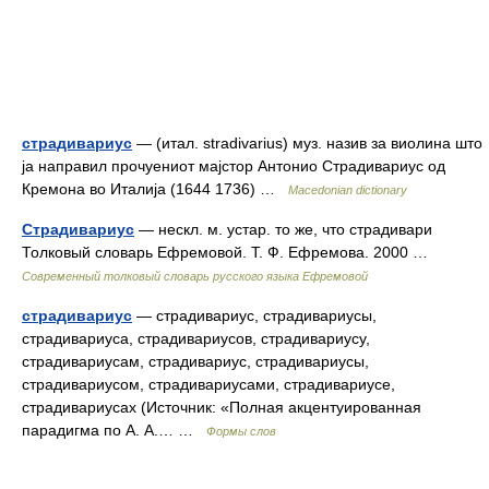
страдивариус
— (итал. stradivarius) муз. назив за виолина што
ја направил прочуениот мајстор Антонио Страдивариус од
Кремона во Италија (1644 1736) …
Macedonian dictionary
Страдивариус
— нескл. м. устар. то же, что страдивари
Толковый словарь Ефремовой. Т. Ф. Ефремова. 2000 …
Современный толковый словарь русского языка Ефремовой
страдивариус
— страдивариус, страдивариусы,
страдивариуса, страдивариусов, страдивариусу,
страдивариусам, страдивариус, страдивариусы,
страдивариусом, страдивариусами, страдивариусе,
страдивариусах (Источник: «Полная акцентуированная
парадигма по А. А.… …
Формы слов