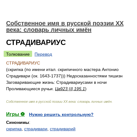
Собственное имя в русской поэзии XX
века: словарь личных имён
СТРАДИВАРИУС
Толкование
Перевод
СТРАДИВАРИУС
(скрипка (по имени итал. скрипичного мастера Антонио
Страдивари (ок. 1643-1737))) Недосказанностями тишизн
Заговаривающие жизнь: Страдивариусами в ночи
Проливающиеся ручьи.
Цв923
(
II,195.1
)
Собственное имя в русской поэзии XX века: словарь личных имён
.
Игры ⚽
Нужно решить контрольную?
Синонимы
:
скрипка
,
страдивари
,
страдиварий